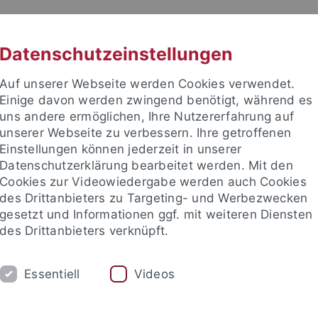
RACHE
UNI A-Z
KONTAKT
SUC
Datenschutzeinstellungen
Auf unserer Webseite werden Cookies verwendet.
Einige davon werden zwingend benötigt, während es
uns andere ermöglichen, Ihre Nutzererfahrung auf
unserer Webseite zu verbessern. Ihre getroffenen
Einstellungen können jederzeit in unserer
Datenschutzerklärung bearbeitet werden. Mit den
mich
Cookies zur Videowiedergabe werden auch Cookies
des Drittanbieters zu Targeting- und Werbezwecken
gesetzt und Informationen ggf. mit weiteren Diensten
des Drittanbieters verknüpft.
FORSCHUNG
LEHRE
INTERNATION
Essentiell
Videos
ische Fakultät
...
Neuphilologie
Deutsches Seminar
Abt