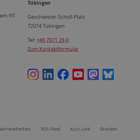
Tübingen
em FIT
Geschwister-Scholl-Platz
72074 Tübingen
Tel:
+49 7071 29-0
Zum Kontaktformular
Instagram
LinkedIn
Facebook
Youtube
Mastodon
Bluesky
Barrierefreiheit
RSS-Feed
Kurz-Link
Drucken