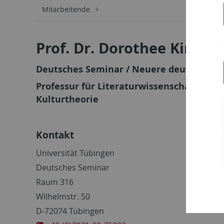
Mitarbeitende
Prof. Dr. Dorothee Kimmi
Deutsches Seminar / Neuere deutsche Li
Professur für Literaturwissenschaftliche
Kulturtheorie
Kontakt
Universität Tübingen
Deutsches Seminar
Raum 316
Wilhelmstr. 50
D-72074 Tübingen