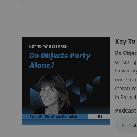
Key To
Do Objec
of Tübing
Universit
our exist
literatur
in Paris 
Podcast