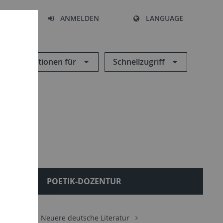
HEN
ANMELDEN
LANGUAGE
Informationen für
Schnellzugriff
AL
POETIK-DOZENTUR
eilungen
Neuere deutsche Literatur